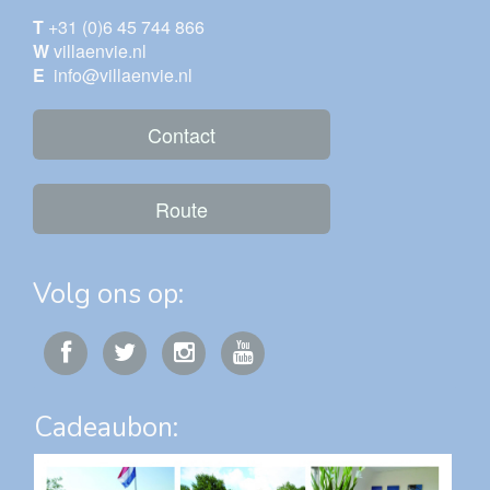
T
+31 (0)6 45 744 866
W
villaenvie.nl
E
info@villaenvie.nl
Contact
Route
Volg ons op:
Cadeaubon: